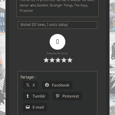
Mes séries TV préférées : Nerdz, le visiteur du futur,
doctor who,Izombie, Stranger Things, The boys,
Preacher
(Visited 157 times, 1 visits today)
0
Évaluation de l'article
Partager :
X
Facebook
Tumblr
Pinterest
E-mail