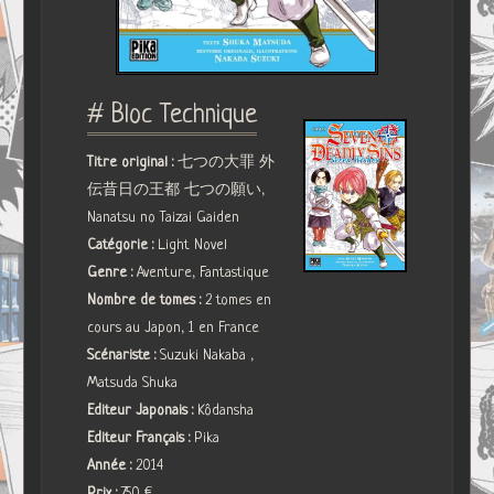
# Bloc Technique
Titre original :
七つの大罪 外
伝昔日の王都 七つの願い,
Nanatsu no Taizai Gaiden
Catégorie :
Light Novel
Genre :
Aventure, Fantastique
Nombre de tomes :
2 tomes en
cours au Japon, 1 en France
Scénariste :
Suzuki Nakaba ,
Matsuda Shuka
Editeur Japonais :
Kôdansha
Editeur Français :
Pika
Année :
2014
Prix :
7.50 €