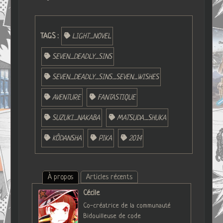
TAGS :
LIGHT_NOVEL
SEVEN_DEADLY_SINS
SEVEN_DEADLY_SINS_SEVEN_WISHES
AVENTURE
FANTASTIQUE
SUZUKI_NAKABA
MATSUDA_SHUKA
KÔDANSHA
PIKA
2014
À propos
Articles récents
Cécile
Co-créatrice de la communauté
Bidouilleuse de code