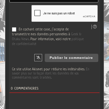
i
t
l
e
*
W
e
b
En cochant cette case, j’accepte de
transmettre mes données personnelles à
Geek &
Otaku News
. Pour information, voici notre
politique
de confidentialité
Ce site utilise Akismet pour réduire les indésirables.
En
savoir plus sur la façon dont les données de vos
commentaires sont traitées
.
0
COMMENTAIRES