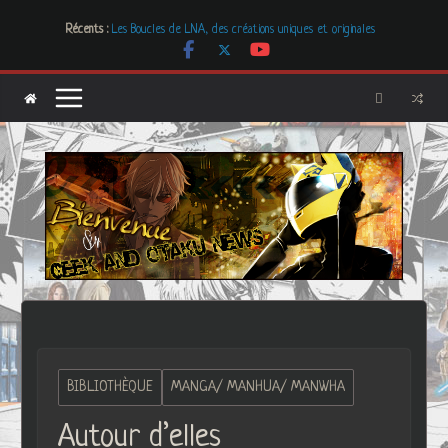
Passer
Mr. & Mrs. Smith
Récents :
Les Boucles de LNA, des créations uniques et originales
au
# Cher GON #01 – juillet 2026
contenu
[Dossier] Les dystopies dans la littérature mais pas que …
Les Carnets de l’Apothicaire
BIBLIOTHÈQUE
MANGA/ MANHUA/ MANWHA
Autour d’elles