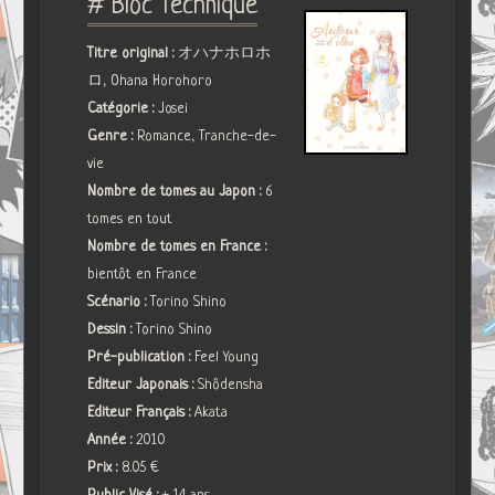
# Bloc Technique
Titre original :
オハナホロホ
ロ, Ohana Horohoro
Catégorie :
Josei
Genre :
Romance, Tranche-de-
vie
Nombre de tomes au Japon :
6
tomes en tout
Nombre de tomes en France :
bientôt en France
Scénario :
Torino Shino
Dessin :
Torino Shino
Pré-publication :
Feel Young
Editeur Japonais :
Shôdensha
Editeur Français :
Akata
Année :
2010
Prix :
8.05 €