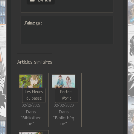
J’aime ça :
Articles similaires
Les Fleurs
Perfect
du passé
World
02/12/2023
02/02/2020
Dans
Dans
"Bibliothèq
"Bibliothèq
ue"
ue"