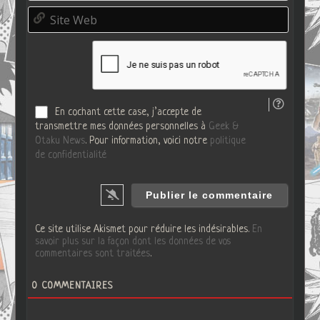
m
o
S
a
*
i
i
t
l
e
*
W
e
b
En cochant cette case, j’accepte de
transmettre mes données personnelles à
Geek &
Otaku News
. Pour information, voici notre
politique
de confidentialité
Ce site utilise Akismet pour réduire les indésirables.
En
savoir plus sur la façon dont les données de vos
commentaires sont traitées
.
0
COMMENTAIRES