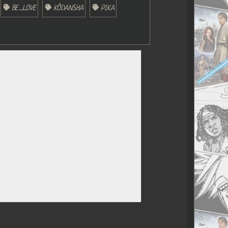
BE_LOVE
KÔDANSHA
PIKA