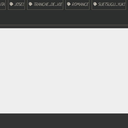
UTA
JOSEI
TRANCHE_DE_VIE
ROMANCE
SUETSUGU_YUKI