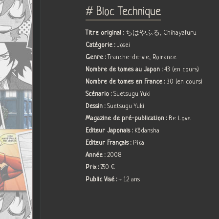
# Bloc Technique
Titre original :
ちはやふる, Chihayafuru
Catégorie :
Josei
Genre :
Tranche-de-vie, Romance
Nombre de tomes au Japon :
43 (en cours)
Nombre de tomes en France :
30 (en cours)
Scénario :
Suetsugu Yuki
Dessin :
Suetsugu Yuki
Magazine de pré-publication :
Be Love
Editeur Japonais :
Kôdansha
Editeur Français :
Pika
Année :
2008
Prix :
7.50 €
Public Visé :
+ 12 ans