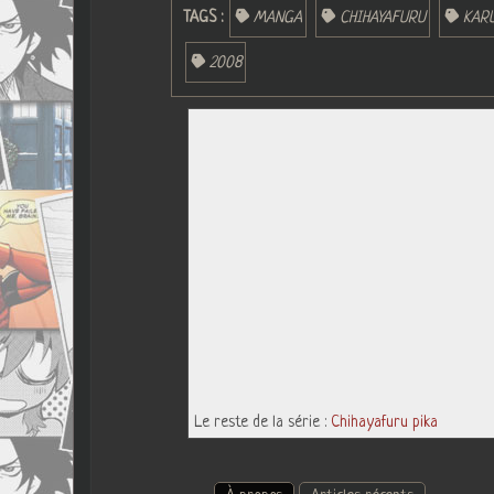
TAGS :
MANGA
CHIHAYAFURU
KAR
2008
Le reste de la série :
Chihayafuru pika