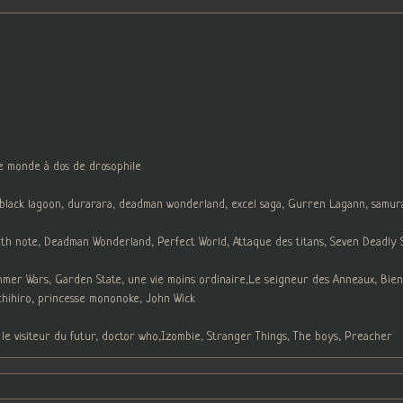
le monde à dos de drosophile
, black lagoon, durarara, deadman wonderland, excel saga, Gurren Lagann, samur
h note, Deadman Wonderland, Perfect World, Attaque des titans, Seven Deadly Sin
ummer Wars, Garden State, une vie moins ordinaire,Le seigneur des Anneaux, Bien
chihiro, princesse mononoke, John Wick
 le visiteur du futur, doctor who,Izombie, Stranger Things, The boys, Preacher