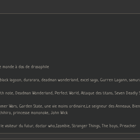
le monde à dos de drosophile
, black lagoon, durarara, deadman wonderland, excel saga, Gurren Lagann, samur
h note, Deadman Wonderland, Perfect World, Attaque des titans, Seven Deadly Sin
ummer Wars, Garden State, une vie moins ordinaire,Le seigneur des Anneaux, Bien
chihiro, princesse mononoke, John Wick
 le visiteur du futur, doctor who,Izombie, Stranger Things, The boys, Preacher