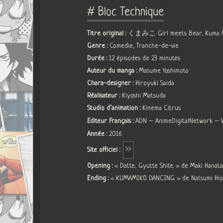
# Bloc Technique
Titre original :
くまみこ Girl meets Bear, Kuma Mi
Genre :
Comedie, Tranche-de-vie
Durée :
12 épisodes de 23 minutes
Auteur du manga :
Masume Yoshimoto
Chara-designer :
Hiroyuki Saida
Réalisateur :
Kiyoshi Matsuda
Studio d’animation :
Kinema Citrus
Editeur Français :
ADN – AnimeDigitalNetwork – Vo
Année :
2016
Site officiel :
Opening :
« Datte, Gyutte Shite. » de Maki Hanata
Ending :
« KUMAMIKO DANCING » de Natsumi Hiok