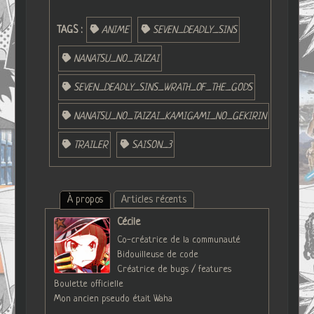
TAGS :
ANIME
SEVEN_DEADLY_SINS
NANATSU_NO_TAIZAI
SEVEN_DEADLY_SINS_WRATH_OF_THE_GODS
NANATSU_NO_TAIZAI_KAMIGAMI_NO_GEKIRIN
TRAILER
SAISON_3
À propos
Articles récents
Cécile
Co-créatrice de la communauté
Bidouilleuse de code
Créatrice de bugs / features
Boulette officielle
Mon ancien pseudo était Waha