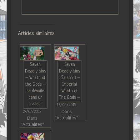
Articles similaires
Seven
Seven
Deadly Sins
Deadly Sins
– Wrath of
: Saison 3 –
the Gods –
Imperial
se dévoile
Wrath of
dans un
The Gods –
trailer !
13/04/2019
Dans
27/07/2019
"Actualités"
Dans
"Actualités"