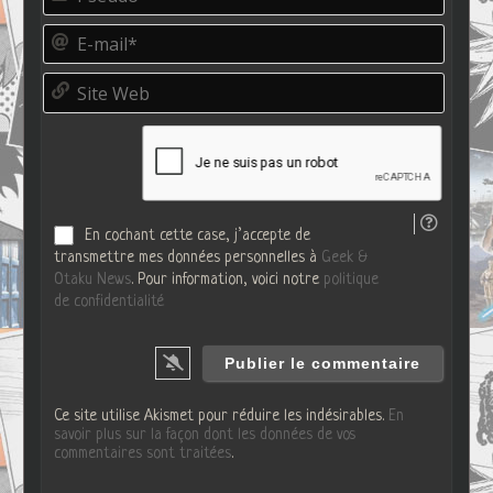
s
e
E
u
-
d
m
o
S
a
*
i
i
t
l
e
*
W
e
b
En cochant cette case, j’accepte de
transmettre mes données personnelles à
Geek &
Otaku News
. Pour information, voici notre
politique
de confidentialité
Ce site utilise Akismet pour réduire les indésirables.
En
savoir plus sur la façon dont les données de vos
commentaires sont traitées
.