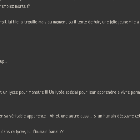
tremblez mortels*
oit lui file la trouille mais au moment ou il tente de fuir, une jolie jeune fille
oup…
 est un lycée pour monstre !!! Un lycée spécial pour leur apprendre a vivre par
ler sa véritable apparence… Ah et une autre aussi… Si un humain découvre cet 
dans ce lycée, lui l’humain banal ??