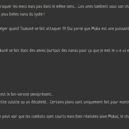
ussi craquer les mecs mais pas dans le même sens…. Les unes tombent sous son 
 plus belles nana du lycée !
ger quand Tsukuné se fait attaquer !!!! Oui parce que Moka est une puissant
sukuné se fait donc des amies (surtout des nanas pour ça que je met le « e ») 
c’est le fan-service omniprésent…
tite culotte ou un décolleté… Certains plans sont uniquement fait pour mon
on peut voir que les combats sont courts mais bien réalisées (vive Moka), le ch