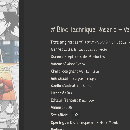
# Bloc Technique Rosario + V
Titre original :
ロザリオとバンパイア Capu2, Rosari
Genre :
Ecchi, fantastique, comédie
Durée :
13 épisodes de 25 minutes
Auteur :
Akihisa Ikeda
Chara-designer :
Mariko Fujita
Réalisateur :
Takayuki Inagaki
Studio d’animation :
Gonzo
Licencié :
Oui
Editeur Français :
Black Box
Année :
2008
Site officiel :
Opening :
« Discotheque » de Nana Mizuki