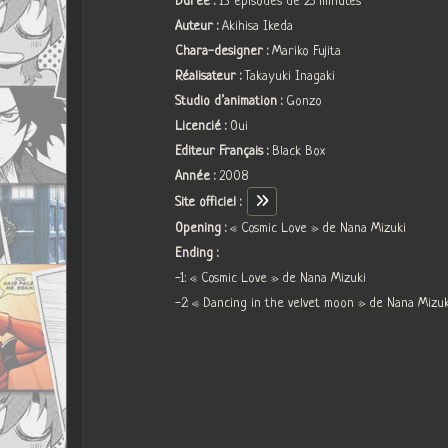
Durée :
13 épisodes de 25 minutes
Auteur :
Akihisa Ikeda
Chara-designer :
Mariko Fujita
Réalisateur :
Takayuki Inagaki
Studio d’animation :
Gonzo
Licencié :
Oui
Editeur Français :
Black Box
Année :
2008
Site officiel :
Opening :
« Cosmic Love » de Nana Mizuki
Ending :
-1: « Cosmic Love » de Nana Mizuki
-2: « Dancing in the velvet moon » de Nana Mizuk