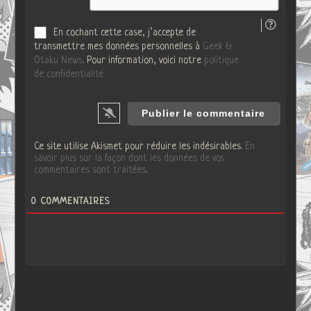
b
En cochant cette case, j’accepte de
transmettre mes données personnelles à
Geek &
Otaku News
. Pour information, voici notre
politique
de confidentialité
Ce site utilise Akismet pour réduire les indésirables.
En
savoir plus sur la façon dont les données de vos
commentaires sont traitées
.
0
COMMENTAIRES