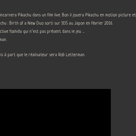
ncarnera Pikachu dans un film live. Bon il jouera Pikachu en motion picture et
achu : Birth of a New Duo sorti sur 3DS au Japon en février 2016.
tive Yoshida qui n’est pas présent dans le jeu …
man.
is à part que le réalisateur sera Rob Letterman.