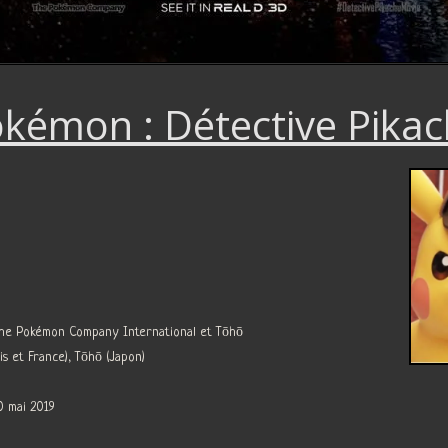
kémon : Détective Pika
he Pokémon Company International et Tōhō
is et France), Tōhō (Japon)
10 mai 2019