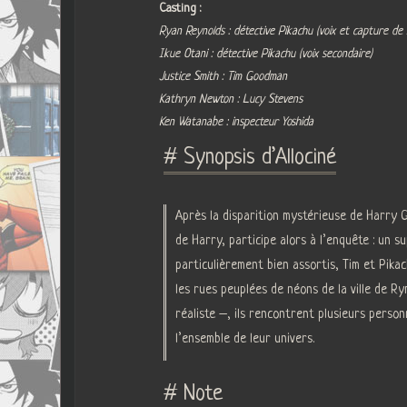
Casting :
Ryan Reynolds : détective Pikachu (voix et capture d
Ikue Otani : détective Pikachu (voix secondaire)
Justice Smith : Tim Goodman
Kathryn Newton : Lucy Stevens
Ken Watanabe : inspecteur Yoshida
# Synopsis d’Allociné
Après la disparition mystérieuse de Harry G
de Harry, participe alors à l’enquête : un s
particulièrement bien assortis, Tim et Pika
les rues peuplées de néons de la ville de 
réaliste –, ils rencontrent plusieurs pers
l’ensemble de leur univers.
# Note