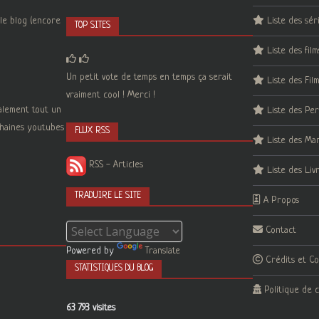
le blog (encore
Liste des sér
TOP SITES
Liste des film
Un petit vote de temps en temps ça serait
Liste des Fil
vraiment cool ! Merci !
galement tout un
Liste des Pe
 chaines youtubes
FLUX RSS
Liste des Ma
RSS - Articles
Liste des Liv
TRADUIRE LE SITE
A Propos
Contact
Powered by
Translate
Crédits et C
STATISTIQUES DU BLOG
Politique de c
63 793 visites