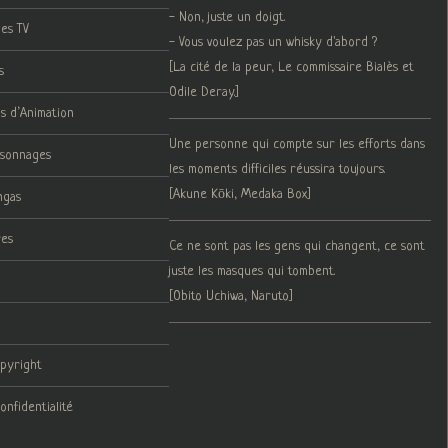
- Non, juste un doigt.
ies TV
- Vous voulez pas un whisky d'abord ?
[La cité de la peur, Le commissaire Bialès et
s
Odile Deray.]
ms d’Animation
Une personne qui compte sur les efforts dans
rsonnages
les moments difficiles réussira toujours.
[Akune Kōki, Medaka Box]
ngas
res
Ce ne sont pas les gens qui changent, ce sont
juste les masques qui tombent.
[Obito Uchiwa, Naruto]
opyright
onfidentialité