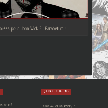
ilées pour John Wick 3 : Parabellum !
S
QUELQUES CITATIONS
ies Animé
- Vous voulez un whisky ?