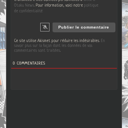
Otaku News
. Pour information, voici notre
politique
de confidentialité
Ce site utilise Akismet pour réduire les indésirables.
En
savoir plus sur la façon dont les données de vos
commentaires sont traitées
.
0
COMMENTAIRES