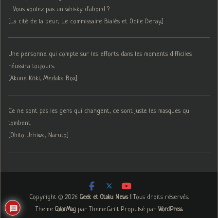
- Vous voulez pas un whisky d'abord ?
[La cité de la peur, Le commissaire Bialès et Odile Deray.]
Une personne qui compte sur les efforts dans les moments difficiles
réussira toujours.
[Akune Kōki, Medaka Box]
Ce ne sont pas les gens qui changent, ce sont juste les masques qui
tombent.
[Obito Uchiwa, Naruto]
Copyright © 2026
. Tous droits réservés.
Geek et Otaku News !
Theme
par ThemeGrill. Propulsé par
.
ColorMag
WordPress