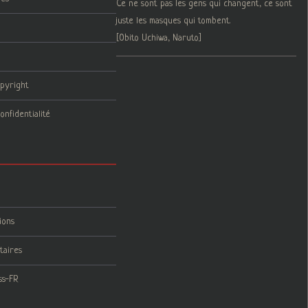
Ce ne sont pas les gens qui changent, ce sont
juste les masques qui tombent.
[Obito Uchiwa, Naruto]
opyright
onfidentialité
ions
taires
ss-FR