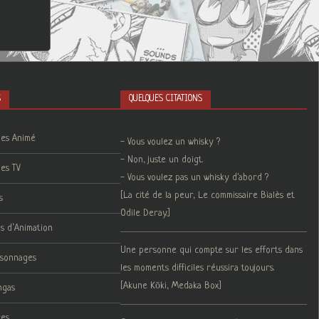
S
QUELQUES CITATIONS
ies Animé
- Vous voulez un whisky ?
- Non, juste un doigt.
ies TV
- Vous voulez pas un whisky d'abord ?
[La cité de la peur, Le commissaire Bialès et
s
Odile Deray.]
ms d’Animation
Une personne qui compte sur les efforts dans
rsonnages
les moments difficiles réussira toujours.
[Akune Kōki, Medaka Box]
ngas
res