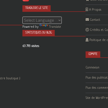
TRADUIRE LE SITE
A Propos
Contact
Powered by
Translate
Crédits et C
STATISTIQUES DU BLOG
Politique de c
63 793 visites
COMPTE
Connexion
Flux des publicat
otre boutique :)
Flux des commen
Site de WordPre