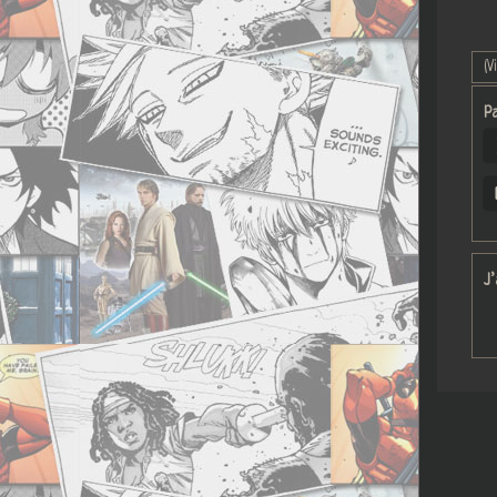
(V
Pa
J’