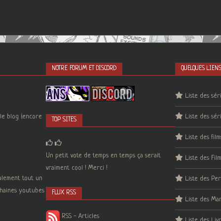
NOTRE FORUM ET DISCORD
QUELQUES LIEN
Liste des sér
le blog (encore
Liste des sér
TOP SITES
Liste des film
Un petit vote de temps en temps ça serait
Liste des Fil
vraiment cool ! Merci !
galement tout un
Liste des Pe
 chaines youtubes
FLUX RSS
Liste des Ma
RSS - Articles
Liste des Liv