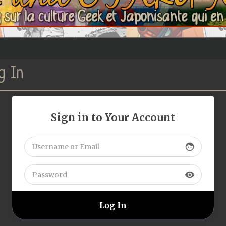
g In
Sign in to Your Account
face
visibility