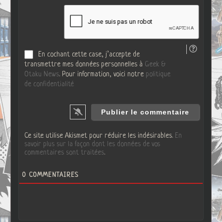
t
l
e
*
W
e
b
En cochant cette case, j’accepte de
transmettre mes données personnelles à
Geek &
Otaku News
. Pour information, voici notre
politique
de confidentialité
Ce site utilise Akismet pour réduire les indésirables.
En
savoir plus sur la façon dont les données de vos
commentaires sont traitées
.
0
COMMENTAIRES