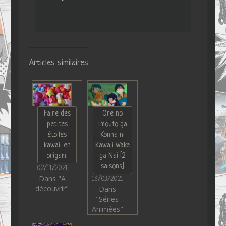
Articles similaires
Faire des
Ore no
petites
Imouto ga
étoiles
Konna ni
kawaii en
Kawaii Wake
origami
ga Nai [2
saisons]
02/11/2021
Dans "A
16/03/2021
découvrir"
Dans
"Séries
Animées"