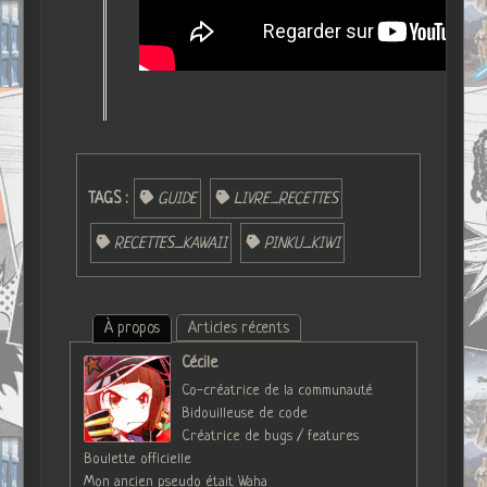
TAGS :
GUIDE
LIVRE_RECETTES
RECETTES_KAWAII
PINKU_KIWI
À propos
Articles récents
Cécile
Co-créatrice de la communauté
Bidouilleuse de code
Créatrice de bugs / features
Boulette officielle
Mon ancien pseudo était Waha