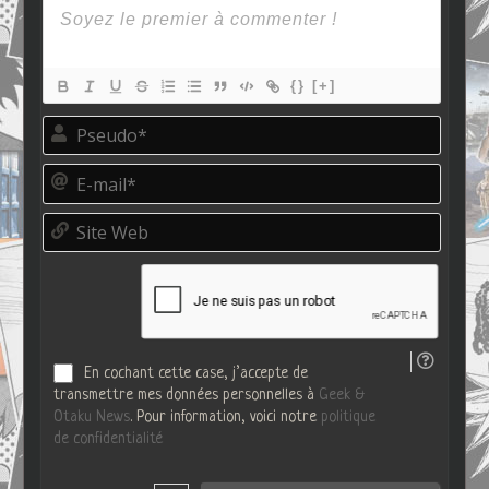
{}
[+]
P
s
e
E
u
-
d
m
o
S
a
*
i
i
t
l
e
*
W
e
b
En cochant cette case, j’accepte de
transmettre mes données personnelles à
Geek &
Otaku News
. Pour information, voici notre
politique
de confidentialité