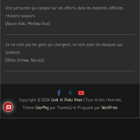
Une personne qui compte sur les efforts dans les moments difficiles
réussira toujours.
[Akune Kōki, Medaka Box]
Ce ne sont pas les gens qui changent, ce sont juste les masques qui
tombent.
[Obito Uchiwa, Naruto]
Copyright © 2026
. Tous droits réservés.
Geek et Otaku News !
Theme
par ThemeGrill. Propulsé par
.
ColorMag
WordPress