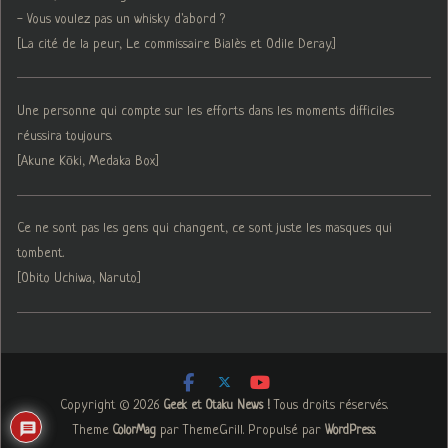
- Vous voulez pas un whisky d'abord ?
[La cité de la peur, Le commissaire Bialès et Odile Deray.]
Une personne qui compte sur les efforts dans les moments difficiles
réussira toujours.
[Akune Kōki, Medaka Box]
Ce ne sont pas les gens qui changent, ce sont juste les masques qui
tombent.
[Obito Uchiwa, Naruto]
Copyright © 2026
. Tous droits réservés.
Geek et Otaku News !
Theme
par ThemeGrill. Propulsé par
.
ColorMag
WordPress