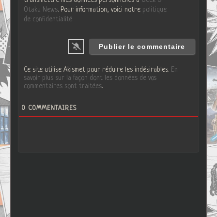
Otaku News
. Pour information, voici notre
politique
de confidentialité
Ce site utilise Akismet pour réduire les indésirables.
En
savoir plus sur la façon dont les données de vos
commentaires sont traitées
.
0
COMMENTAIRES