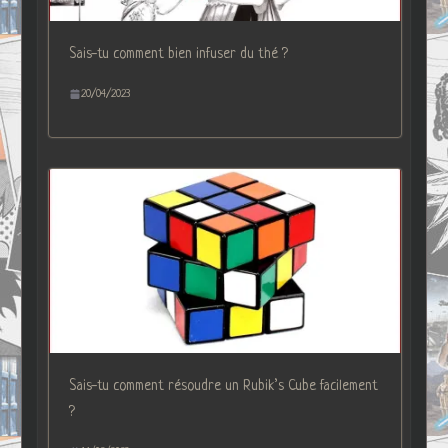
Sais-tu comment bien infuser du thé ?
20/04/2023
Sais-tu comment résoudre un Rubik’s Cube facilement
?