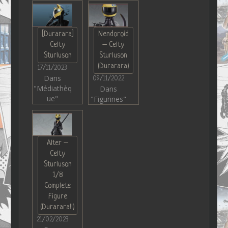
[Durarara]
Nendoroid
Celty
– Celty
Sturluson
Sturluson
(Durarara)
17/11/2023
Dans
09/11/2022
"Médiathèq
Dans
ue"
"Figurines"
Alter –
Celty
Sturluson
1/8
Complete
Figure
(Durarara!!)
21/02/2023