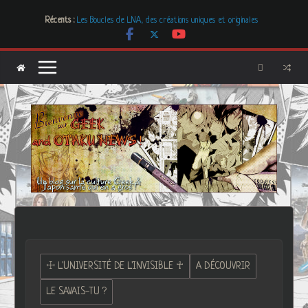
Passer
Mr. & Mrs. Smith
Récents :
au
Les Boucles de LNA, des créations uniques et originales
# Cher GON #01 – juillet 2026
contenu
[Dossier] Les dystopies dans la littérature mais pas que …
Les Carnets de l’Apothicaire
☩ L'UNIVERSITÉ DE L'INVISIBLE ☥
A DÉCOUVRIR
LE SAVAIS-TU ?