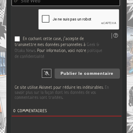
*
i
i
t
l
e
*
W
e
b
En cochant cette case, j’accepte de
transmettre mes données personnelles à
Geek &
Otaku News
. Pour information, voici notre
politique
de confidentialité
Ce site utilise Akismet pour réduire les indésirables.
En
savoir plus sur la façon dont les données de vos
commentaires sont traitées
.
0
COMMENTAIRES