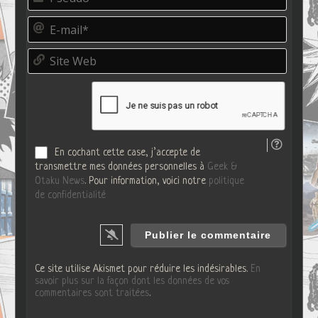
s
e
E
u
-
d
m
o
S
a
*
i
i
t
l
e
*
W
e
b
En cochant cette case, j’accepte de
transmettre mes données personnelles à
Geek &
Otaku News
. Pour information, voici notre
politique
de confidentialité
Ce site utilise Akismet pour réduire les indésirables.
En
savoir plus sur la façon dont les données de vos
commentaires sont traitées
.