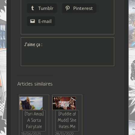
Tumblr
Pinterest
E-mail
J’aime ça :
Articles similaires
[Tori Amos]
[Puddle of
A Sorta
Mudd] She
Fairytale
Hates Me
19/06/2023
28/11/2022