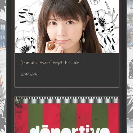
[Taketatsu Ayana] Help!! -Hell side-
04/12/2023