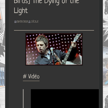
Birds] The Dying of the
Light
03/07/2023
CÉCILE
# Vidéo