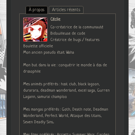
À propos
Articles récents
Cécile
Co-créatrice de la communauté
Bidouilleuse de code
Créatrice de bugs / features
Boulette officielle
Mon ancien pseudo était Waha
Mon but dans la vie : conquérir le monde à dos de
drosophile
Mes animés préférés : host club, black lagoon,
durarara, deadman wonderland, excel saga, Gurren
Lagann, samurai champloo
Mes mangas préférés : Goth, Death note, Deadman
Wonderland, Perfect World, Attaque des titans,
Seven Deadly Sins...
Mes films préférés : Arrietty, Summer Wars, Garden