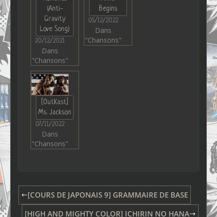
(Anti-
Begins
Gravity
05/12/2022
Love Song)
Dans
"Chansons"
20/12/2021
Dans
"Chansons"
[OutKast]
Ms. Jackson
07/11/2022
Dans
"Chansons"
[COURS DE JAPONAIS 9] GRAMMAIRE DE BASE
[HIGH AND MIGHTY COLOR] ICHIRIN NO HANA