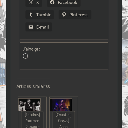
X
Facebook
Tumblr
Pinterest
E-mail
J’aime ça :
Chargement…
Articles similaires
[Incubus]
[Counting
Summer
Crows]
Romance
Anna