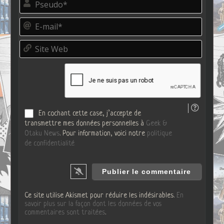
s
e
E
u
-
d
m
o
S
a
*
i
i
t
l
e
*
W
e
b
En cochant cette case, j’accepte de
transmettre mes données personnelles à
Geek &
Otaku News
. Pour information, voici notre
politique
de confidentialité
Ce site utilise Akismet pour réduire les indésirables.
En
savoir plus sur la façon dont les données de vos
commentaires sont traitées
.