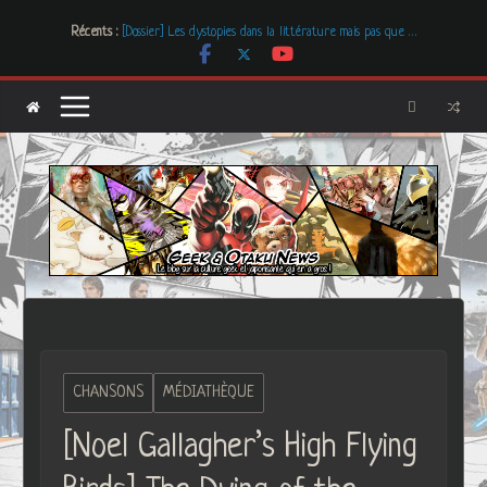
Passer
Récents :
[Dossier] Les dystopies dans la littérature mais pas que …
au
Les Carnets de l’Apothicaire
contenu
Mr. & Mrs. Smith
Les Boucles de LNA, des créations uniques et originales
Freaks’ Squeele
CHANSONS
MÉDIATHÈQUE
[Noel Gallagher’s High Flying