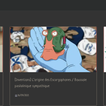
[Inventions] L’origine des Escargophones / Boussole
pasilalinique sympathique
16/09/2021