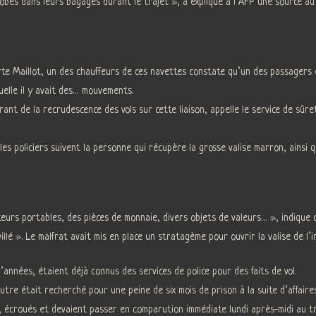
bés dans leurs bagages durant le trajet », a expliqué à l’AFP une source au s
orte Maillot, un des chauffeurs de ces navettes constate qu’un des passagers
elle il y avait des… mouvements.
rant de la recrudescence des vols sur cette liaison, appelle le service de sûr
t les policiers suivent la personne qui récupère la grosse valise marron, ainsi q
eurs portables, des pièces de monnaie, divers objets de valeurs… », indique c
llé ». Le malfrat avait mis en place un stratagème pour ouvrir la valise de l’i
nnées, étaient déjà connus des services de police pour des faits de vol.
autre était recherché pour une peine de six mois de prison à la suite d’affaires
, écroués et devaient passer en comparution immédiate lundi après-midi au tr