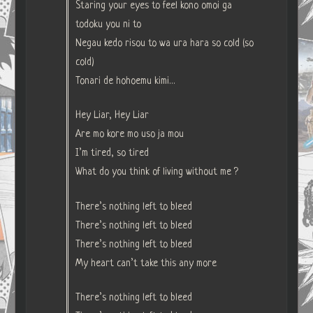
Staring your eyes to feel kono omoi ga
todoku you ni to
Negau kedo risou to wa ura hara so cold (so
cold)
Tonari de hohoemu kimi…
Hey Liar, Hey Liar
Are mo kore mo uso ja mou
I’m tired, so tired
What do you think of living without me ?
There’s nothing left to bleed
There’s nothing left to bleed
There’s nothing left to bleed
My heart can’t take this any more
There’s nothing left to bleed