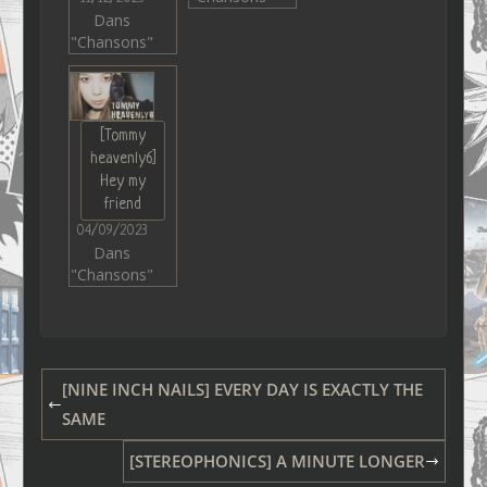
Dans
"Chansons"
[Tommy
heavenly6]
Hey my
friend
04/09/2023
Dans
"Chansons"
[NINE INCH NAILS] EVERY DAY IS EXACTLY THE
SAME
[STEREOPHONICS] A MINUTE LONGER