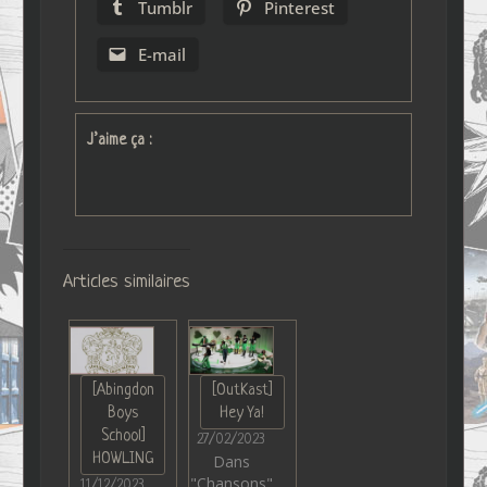
Tumblr
Pinterest
E-mail
J’aime ça :
Articles similaires
[Abingdon
[OutKast]
Boys
Hey Ya!
School]
27/02/2023
HOWLING
Dans
"Chansons"
11/12/2023