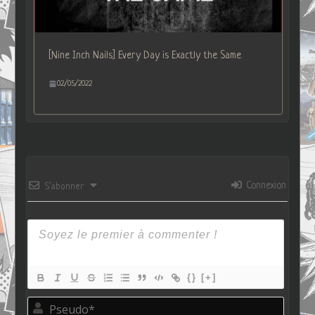
[Nine Inch Nails] Every Day is Exactly the Same
02/05/2022
Connexion
S’abonner
{}
[+]
P
s