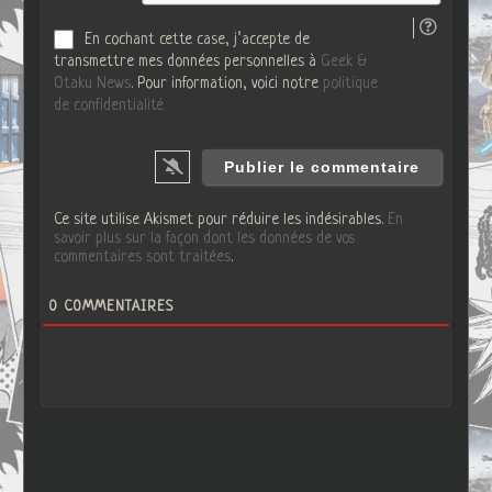
En cochant cette case, j’accepte de
transmettre mes données personnelles à
Geek &
Otaku News
. Pour information, voici notre
politique
de confidentialité
Ce site utilise Akismet pour réduire les indésirables.
En
savoir plus sur la façon dont les données de vos
commentaires sont traitées
.
0
COMMENTAIRES