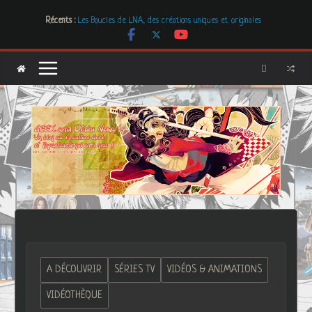
Passer
Mr. & Mrs. Smith
Récents :
Les Boucles de LNA, des créations uniques et originales
au
# Cher GON #01 – juillet 2026
contenu
[Dossier] Les dystopies dans la littérature mais pas que …
Les Carnets de l’Apothicaire
A DÉCOUVRIR
SÉRIES TV
VIDÉOS & ANIMATIONS
VIDÉOTHÈQUE