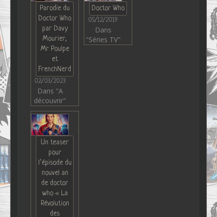
Parodie du
Doctor Who
Doctor Who
05/12/2019
par Davy
Dans
Mourier,
"Séries TV"
Mr Poulpe
et
FrenchNerd
02/03/2023
Dans "A
découvrir"
Un teaser
pour
l’épisode du
nouvel an
de doctor
who « La
Révolution
des