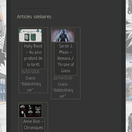
Articles similaires
Holly Black
Sarah J.
– Au plus
Maas –
profond de
Keleana /
la forêt
Throne of
Glass
15/10/2025
Dans
22/04/2020
"Bibliothèq
Dans
ue"
"Bibliothèq
ue"
Anne Rice –
Chroniques