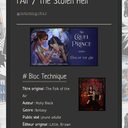
l’Air / The Stolen Heir
25/02/2022
CÉCILE
# Bloc Technique
Titre original :
The Folk of the
Air
Auteur :
Holly Black
Genre :
fantasy
Public visé :
jeune adulte
Éditeur original :
Little, Brown