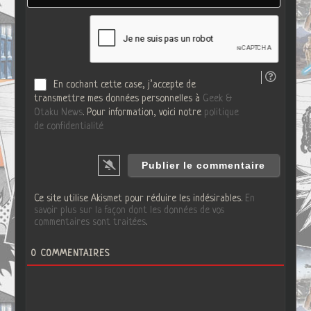
i
t
l
e
*
W
e
b
En cochant cette case, j’accepte de
transmettre mes données personnelles à
Geek &
Otaku News
. Pour information, voici notre
politique
de confidentialité
Ce site utilise Akismet pour réduire les indésirables.
En
savoir plus sur la façon dont les données de vos
commentaires sont traitées
.
0
COMMENTAIRES