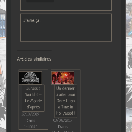
J’aime ça :
Articles similaires
Jurassic
Un dernier
World 3 –
trailer pour
Le Monde
Once Upon
d’après
a Time in
Hollywood !
17/10/2019
Dans
03/08/2019
"Films"
Dans