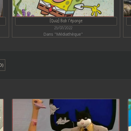
[Quiz] Bob l’éponge
23/07/2022
Dans "Médiathèque"
D)