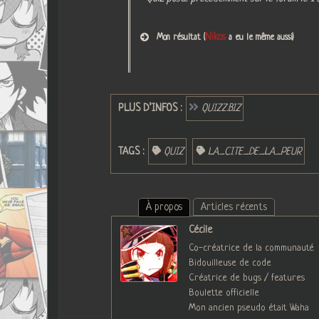
Nikos
Mon résultat (
a eu le même aussi)
PLUS D’INFOS :
QUIZZ.BIZ
TAGS :
QUIZ
LA_CITE_DE_LA_PEUR
À propos
Articles récents
Cécile
Co-créatrice de la communauté
Bidouilleuse de code
Créatrice de bugs / features
Boulette officielle
Mon ancien pseudo était Waha