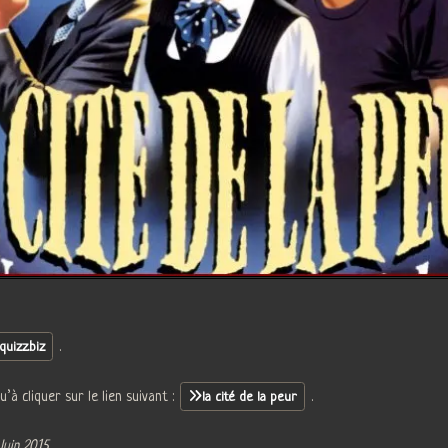
.
quizz.biz
u’à cliquer sur le lien suivant :
.
la cité de la peur
Juin 2015