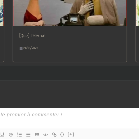
[Quiz] Téléchat
23/10/2022
{}
[+]