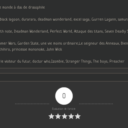
le monde à dos de drosophile
, black lagoon, durarara, deadman wonderland, excel saga, Gurren Lagann, samur
h note, Deadman Wonderland, Perfect World, Attaque des titans, Seven Deadly Sin
ummer Wars, Garden State, une vie moins ordinaire,Le seigneur des Anneaux, Bien
chihiro, princesse mononoke, John Wick
 le visiteur du futur, doctor who,Izombie, Stranger Things, The boys, Preacher
0
Évaluation de l'article