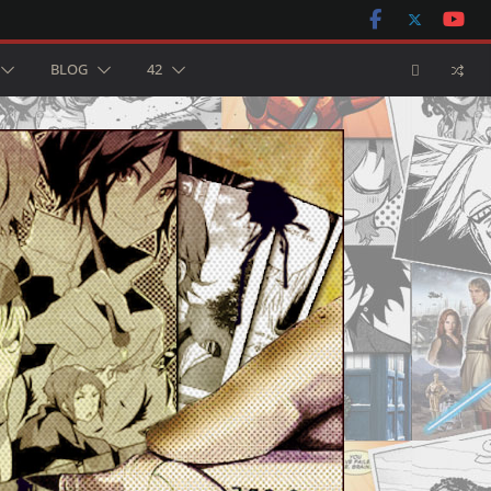
BLOG
42