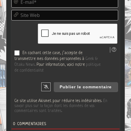
u
-
d
m
o
S
a
*
i
i
t
l
e
*
W
e
b
En cochant cette case, j’accepte de
transmettre mes données personnelles à
Geek &
Otaku News
. Pour information, voici notre
politique
de confidentialité
Ce site utilise Akismet pour réduire les indésirables.
En
savoir plus sur la façon dont les données de vos
commentaires sont traitées
.
0
COMMENTAIRES