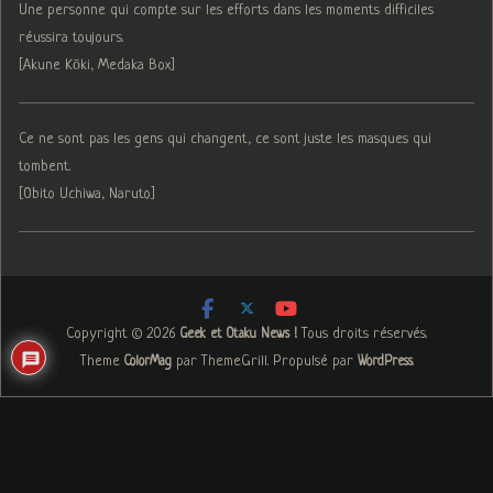
Une personne qui compte sur les efforts dans les moments difficiles
réussira toujours.
[Akune Kōki, Medaka Box]
Ce ne sont pas les gens qui changent, ce sont juste les masques qui
tombent.
[Obito Uchiwa, Naruto]
Copyright © 2026
. Tous droits réservés.
Geek et Otaku News !
Theme
par ThemeGrill. Propulsé par
.
ColorMag
WordPress