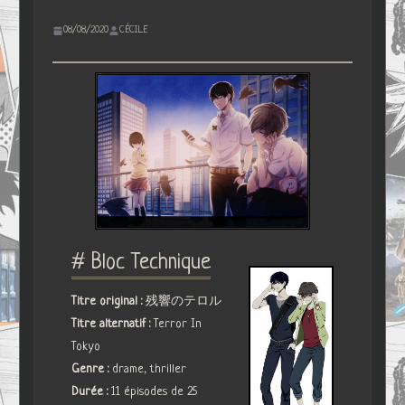
08/08/2020
CÉCILE
# Bloc Technique
Titre original :
残響のテロル
Titre alternatif :
Terror In
Tokyo
Genre :
drame, thriller
Durée :
11 épisodes de 25