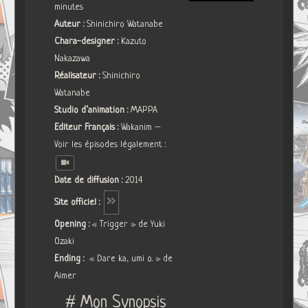
minutes
Auteur :
Shinichiro Watanabe
Chara-designer :
Kazuto
Nakazawa
Réalisateur :
Shinichiro
Watanabe
Studio d’animation :
MAPPA
Editeur Français :
Wakanim –
Voir les épisodes légalement :
Date de diffusion :
2014
Site officiel :
Opening :
« Trigger » de Yuki
Ozaki
Ending :
« Dare ka, umi o. » de
Aimer
# Mon Synopsis