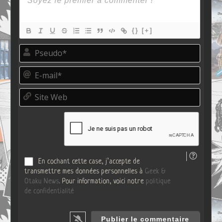
{}
[+]
P
s
e
E
u
-
d
m
o
S
a
*
i
i
t
l
e
*
W
e
b
En cochant cette case, j’accepte de
transmettre mes données personnelles à
Geek &
Otaku News
. Pour information, voici notre
politique
de confidentialité