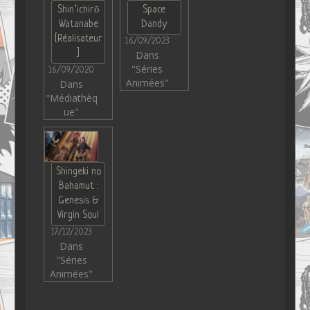
Shin’ichirō
Space
Watanabe
Dandy
[Réalisateur
16/09/2023
]
Dans
"Séries
16/09/2020
Animées"
Dans
"Médiathèq
ue"
Shingeki no
Bahamut :
Genesis &
Virgin Soul
17/12/2023
Dans
"Séries
Animées"