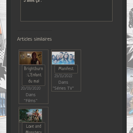
J’aime ça :
Articles similaires
Brightburn
Manifest
: L’Enfant
23/11/2022
du mal
Dans
"Séries TV"
20/03/2020
Dans
"Films"
Love and
Monsters