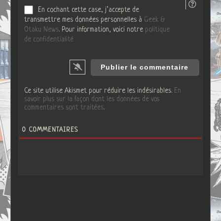
En cochant cette case, j’accepte de
transmettre mes données personnelles à
Geek &
Otaku News
. Pour information, voici notre
politique
de confidentialité
Ce site utilise Akismet pour réduire les indésirables.
En
savoir plus sur la façon dont les données de vos
commentaires sont traitées
.
0
COMMENTAIRES