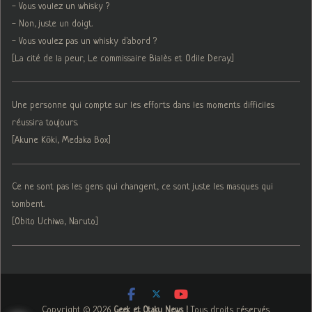
- Vous voulez un whisky ?
- Non, juste un doigt.
- Vous voulez pas un whisky d'abord ?
[La cité de la peur, Le commissaire Bialès et Odile Deray.]
Une personne qui compte sur les efforts dans les moments difficiles
réussira toujours.
[Akune Kōki, Medaka Box]
Ce ne sont pas les gens qui changent, ce sont juste les masques qui
tombent.
[Obito Uchiwa, Naruto]
Copyright © 2026
. Tous droits réservés.
Geek et Otaku News !