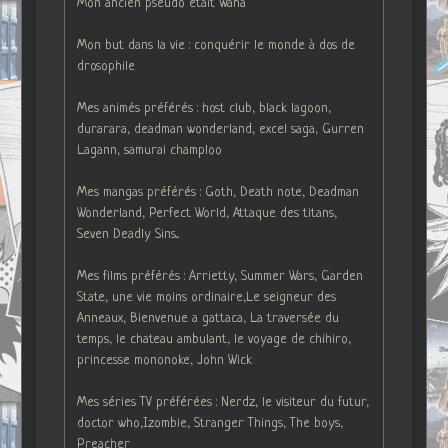
Mon ancien pseudo était Waha
Mon but dans la vie : conquérir le monde à dos de
drosophile
Mes animés préférés : host club, black lagoon,
durarara, deadman wonderland, excel saga, Gurren
Lagann, samurai champloo
Mes mangas préférés : Goth, Death note, Deadman
Wonderland, Perfect World, Attaque des titans,
Seven Deadly Sins...
Mes films préférés : Arrietty, Summer Wars, Garden
State, une vie moins ordinaire,Le seigneur des
Anneaux, Bienvenue a gattaca, La traversée du
temps, le chateau ambulant, le voyage de chihiro,
princesse mononoke, John Wick
Mes séries TV préférées : Nerdz, le visiteur du futur,
doctor who,Izombie, Stranger Things, The boys,
Preacher