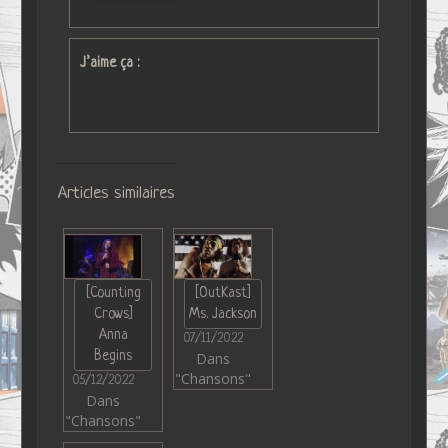
J’aime ça :
Articles similaires
[Counting
[OutKast]
Crows]
Ms. Jackson
Anna
07/11/2022
Begins
Dans
"Chansons"
05/12/2022
Dans
"Chansons"