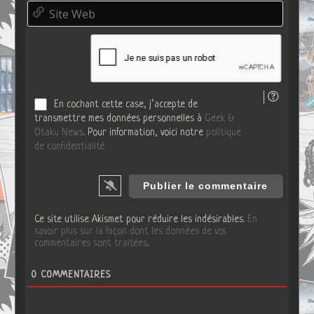
o
S
a
*
i
i
t
l
e
*
W
e
b
En cochant cette case, j’accepte de
transmettre mes données personnelles à
Geek &
Otaku News
. Pour information, voici notre
politique
de confidentialité
Ce site utilise Akismet pour réduire les indésirables.
En
savoir plus sur la façon dont les données de vos
commentaires sont traitées
.
0
COMMENTAIRES