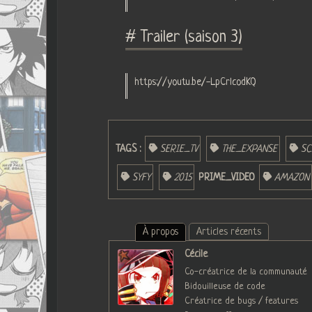
# Trailer (saison 3)
https://youtu.be/-LpCrlcodKQ
TAGS :
SERIE_TV
THE_EXPANSE
SC
SYFY
2015
PRIME_VIDEO
AMAZON
À propos
Articles récents
Cécile
Co-créatrice de la communauté
Bidouilleuse de code
Créatrice de bugs / features