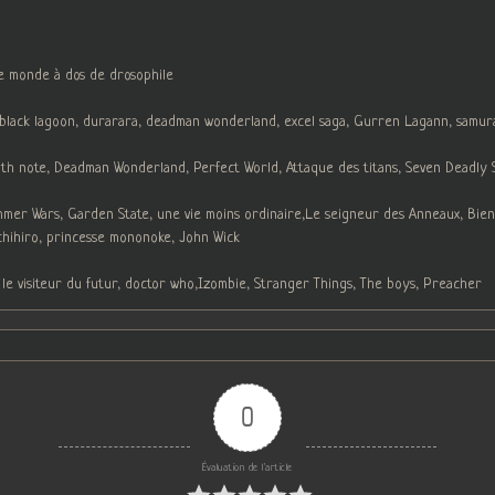
le monde à dos de drosophile
, black lagoon, durarara, deadman wonderland, excel saga, Gurren Lagann, samur
h note, Deadman Wonderland, Perfect World, Attaque des titans, Seven Deadly Sin
ummer Wars, Garden State, une vie moins ordinaire,Le seigneur des Anneaux, Bien
chihiro, princesse mononoke, John Wick
 le visiteur du futur, doctor who,Izombie, Stranger Things, The boys, Preacher
0
Évaluation de l'article