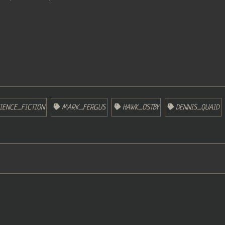
IENCE_FICTION
MARK_FERGUS
HAWK_OSTBY
DENNIS_QUAID