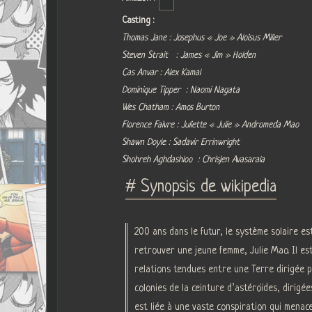
Casting :
Thomas Jane : Josephus « Joe » Aloisus Miller
Steven Strait : James « Jim » Holden
Cas Anvar : Alex Kamal
Dominique Tipper : Naomi Nagata
Wes Chatham : Amos Burton
Florence Faivre : Juliette « Julie » Andromeda Mao
Shawn Doyle : Sadavir Errinwright
Shohreh Aghdashloo : Chrisjen Avasarala
# Synopsis de wikipedia
200 ans dans le futur, le système solaire es
retrouver une jeune femme, Julie Mao. Il es
relations tendues entre une Terre dirigée p
colonies de la ceinture d’astéroïdes, dirigé
est liée à une vaste conspiration qui menace 