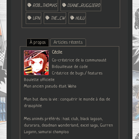
ROB_THOMAS
DIANE_RUGGIERO
UPN
THE_CW
HULU
À propos
Articles récents
Cécile
Co-créatrice de la communauté
Bidouilleuse de code
Créatrice de bugs / features
Boulette officielle
Mon ancien pseudo était Waha
Mon but dans la vie : conquérir le monde à dos de
drosophile
Mes animés préférés : host club, black lagoon,
durarara, deadman wonderland, excel saga, Gurren
Lagann, samurai champloo