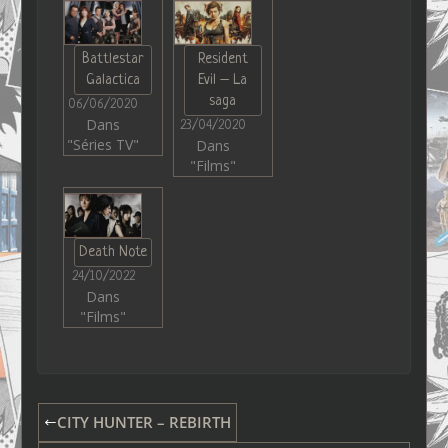
Battlestar
Resident
Galactica
Evil – La
saga
06/06/2020
Dans
23/04/2020
"Séries TV"
Dans
"Films"
Death Note
24/10/2022
Dans
"Films"
CITY HUNTER – REBIRTH