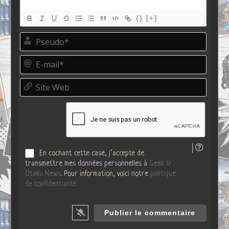
{}
[+]
P
s
e
E
u
-
d
m
o
S
a
*
i
i
t
l
e
*
W
e
b
En cochant cette case, j’accepte de
transmettre mes données personnelles à
Geek &
Otaku News
. Pour information, voici notre
politique
de confidentialité