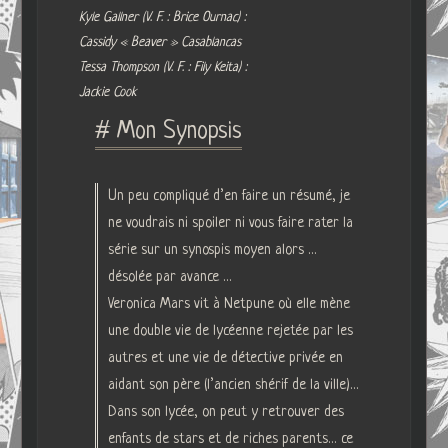
Kyle Gallner (V. F. : Brice Ournac) :
Cassidy « Beaver » Casablancas
Tessa Thompson (V. F. : Fily Keita) :
Jackie Cook
# Mon Synopsis
Un peu compliqué d’en faire un résumé, je
ne voudrais ni spoiler ni vous faire rater la
série sur un synospis moyen alors …
désolée par avance …
Veronica Mars vit à Netpune où elle mène
une double vie de lycéenne rejetée par les
autres et une vie de détective privée en
aidant son père (l’ancien shérif de la ville)…
Dans son lycée, on peut y retrouver des
enfants de stars et de riches parents… ce