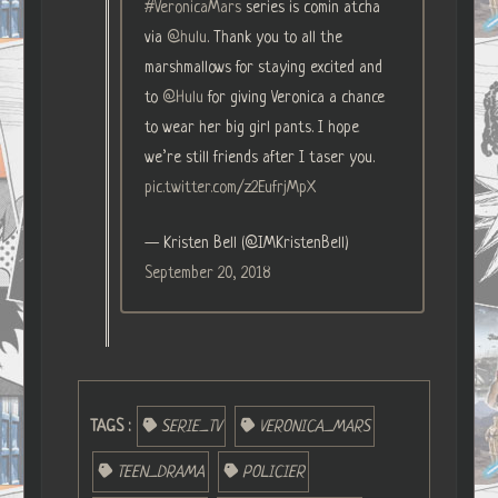
#VeronicaMars
series is comin atcha
via
@hulu
. Thank you to all the
marshmallows for staying excited and
to
@Hulu
for giving Veronica a chance
to wear her big girl pants. I hope
we’re still friends after I taser you.
pic.twitter.com/z2EufrjMpX
— Kristen Bell (@IMKristenBell)
September 20, 2018
TAGS :
SERIE_TV
VERONICA_MARS
TEEN_DRAMA
POLICIER