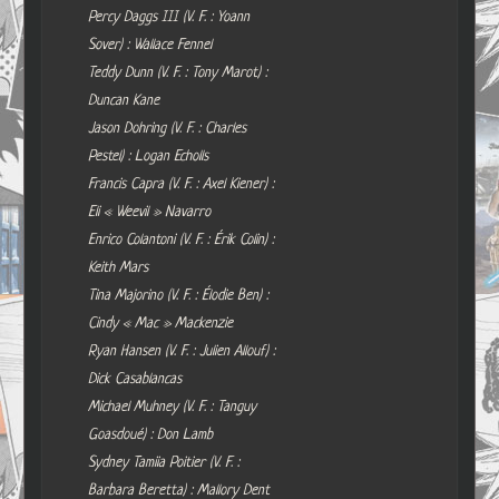
Percy Daggs III (V. F. : Yoann
Sover) : Wallace Fennel
Teddy Dunn (V. F. : Tony Marot) :
Duncan Kane
Jason Dohring (V. F. : Charles
Pestel) : Logan Echolls
Francis Capra (V. F. : Axel Kiener) :
Eli « Weevil » Navarro
Enrico Colantoni (V. F. : Érik Colin) :
Keith Mars
Tina Majorino (V. F. : Élodie Ben) :
Cindy « Mac » Mackenzie
Ryan Hansen (V. F. : Julien Allouf) :
Dick Casablancas
Michael Muhney (V. F. : Tanguy
Goasdoué) : Don Lamb
Sydney Tamiia Poitier (V. F. :
Barbara Beretta) : Mallory Dent