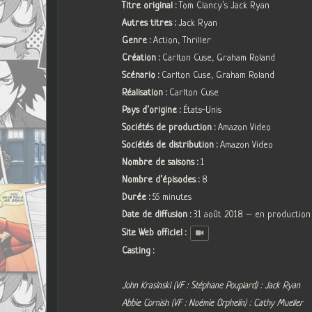
Titre original :
Tom Clancy’s Jack Ryan
Autres titres :
Jack Ryan
Genre :
Action, Thriller
Création :
Carlton Cuse, Graham Roland
Scénario :
Carlton Cuse, Graham Roland
Réalisation :
Carlton Cuse
Pays d’origine :
États-Unis
Sociétés de production :
Amazon Video
Sociétés de distribution :
Amazon Video
Nombre de saisons :
1
Nombre d’épisodes :
8
Durée :
55 minutes
Date de diffusion :
31 août 2018 – en production
Site Web officiel :
Casting :
John Krasinski (VF : Stéphane Pouplard) : Jack Ryan
Abbie Cornish (VF : Noémie Orphelin) : Cathy Mueller