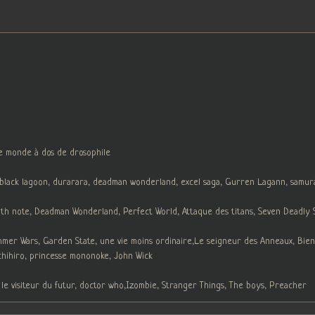
le monde à dos de drosophile
, black lagoon, durarara, deadman wonderland, excel saga, Gurren Lagann, samur
h note, Deadman Wonderland, Perfect World, Attaque des titans, Seven Deadly Sin
ummer Wars, Garden State, une vie moins ordinaire,Le seigneur des Anneaux, Bien
chihiro, princesse mononoke, John Wick
 le visiteur du futur, doctor who,Izombie, Stranger Things, The boys, Preacher