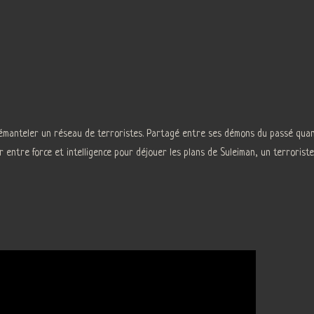
démanteler un réseau de terroristes. Partagé entre ses démons du passé quand
r entre force et intelligence pour déjouer les plans de Suleiman, un terroriste