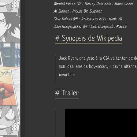
Wendell Pierce (VF : Thierry Desroses) : James Greer
Ali Suliman : Mousa Bin Suleiman
Dina Shihabi (VF : Jessica Jaouiche) : Hanin Ali
John Hoogenakker (VF : Loic Guingand) : Matice
# Synopsis de Wikipedia
Jack Ryan, analyste à la CIA va tenter de 
son idéalisme de boy-scout, il devra alterne
meurtrie.
# Trailer