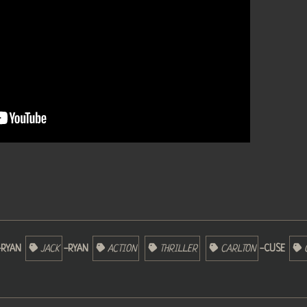
-RYAN
JACK
-RYAN
ACTION
THRILLER
CARLTON
-CUSE