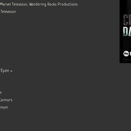
 Marvel Television, Wandering Rocks Productions
elevision
 L’Épée »
en
e Connors
hnson