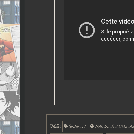
TAGS :
SERIE_TV
MARVEL_S_CLOAK_A