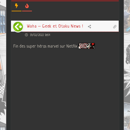
Waha – Geek et Otaku News !
19/02/2022 18:54
Fin des super héros marvel sur Netflix