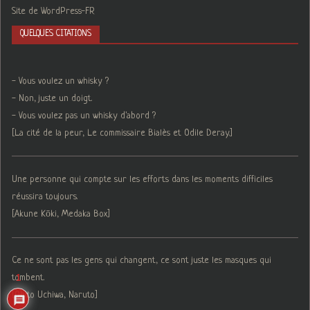
Site de WordPress-FR
QUELQUES CITATIONS
- Vous voulez un whisky ?
- Non, juste un doigt.
- Vous voulez pas un whisky d'abord ?
[La cité de la peur, Le commissaire Bialès et Odile Deray.]
Une personne qui compte sur les efforts dans les moments difficiles
réussira toujours.
[Akune Kōki, Medaka Box]
Ce ne sont pas les gens qui changent, ce sont juste les masques qui
1
tombent.
[Obito Uchiwa, Naruto]