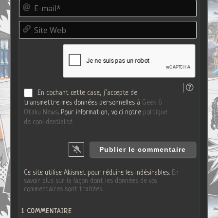
E
u
-
d
m
o
S
a
*
i
i
t
l
e
*
W
e
b
En cochant cette case, j’accepte de
transmettre mes données personnelles à
Geek &
Otaku News
. Pour information, voici notre
politique
de confidentialité
Ce site utilise Akismet pour réduire les indésirables.
En
savoir plus sur la façon dont les données de vos
commentaires sont traitées
.
1
COMMENTAIRE