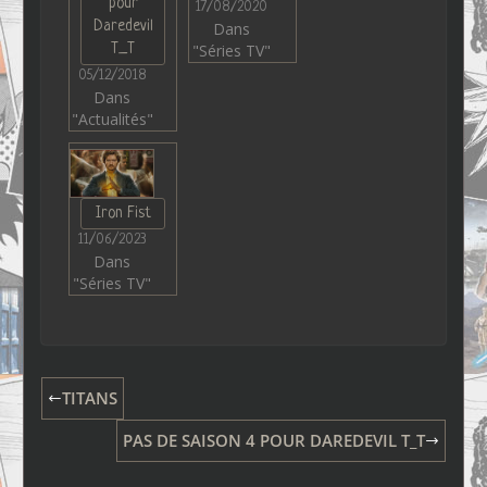
pour
17/08/2020
Daredevil
Dans
T_T
"Séries TV"
05/12/2018
Dans
"Actualités"
Iron Fist
11/06/2023
Dans
"Séries TV"
TITANS
PAS DE SAISON 4 POUR DAREDEVIL T_T