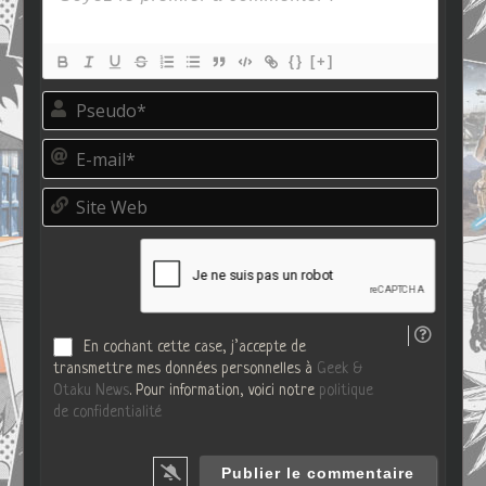
{}
[+]
P
s
e
E
u
-
d
m
o
S
a
*
i
i
t
l
e
*
W
e
b
En cochant cette case, j’accepte de
transmettre mes données personnelles à
Geek &
Otaku News
. Pour information, voici notre
politique
de confidentialité