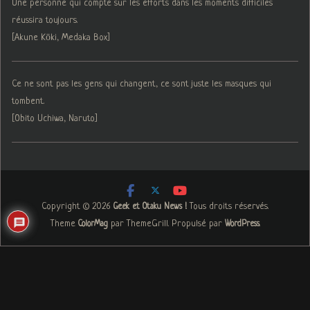
Une personne qui compte sur les efforts dans les moments difficiles
réussira toujours.
[Akune Kōki, Medaka Box]
Ce ne sont pas les gens qui changent, ce sont juste les masques qui
tombent.
[Obito Uchiwa, Naruto]
Copyright © 2026
. Tous droits réservés.
Geek et Otaku News !
Theme
par ThemeGrill. Propulsé par
.
ColorMag
WordPress