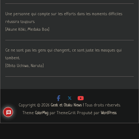
Une personne qui compte sur les efforts dans les moments difficiles
réussira toujours.
[Akune Kōki, Medaka Box]
Ce ne sont pas les gens qui changent, ce sont juste les masques qui
tombent.
[Obito Uchiwa, Naruto]
Copyright © 2026
. Tous droits réservés.
Geek et Otaku News !
Theme
par ThemeGrill. Propulsé par
.
ColorMag
WordPress