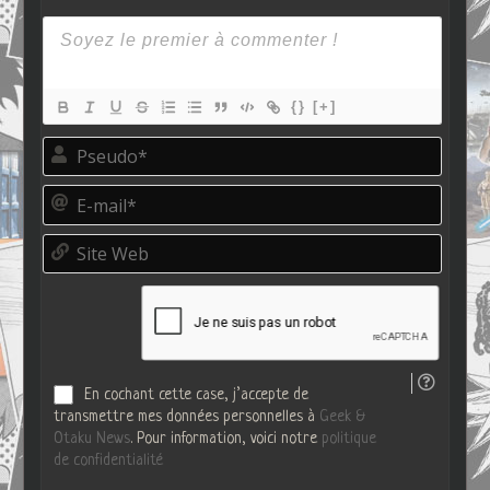
{}
[+]
P
s
e
E
u
-
d
m
o
S
a
*
i
i
t
l
e
*
W
e
b
En cochant cette case, j’accepte de
transmettre mes données personnelles à
Geek &
Otaku News
. Pour information, voici notre
politique
de confidentialité