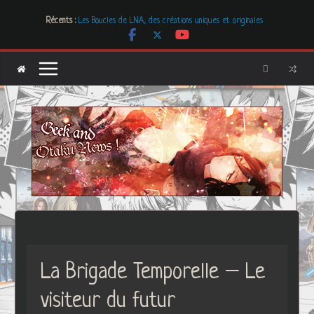
Passer
Récents :
Les Boucles de LNA, des créations uniques et originales
au
# Cher GON #01 – juillet 2026
contenu
[Dossier] Les dystopies dans la littérature mais pas que …
Les Carnets de l’Apothicaire
Mr. & Mrs. Smith
La Brigade Temporelle – Le
visiteur du futur