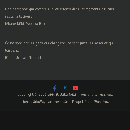
Une personne qui compte sur les efforts dans les moments difficiles
réussira toujours.
[Akune Kōki, Medaka Box]
Ce ne sont pas les gens qui changent, ce sont juste les masques qui
tombent.
[Obito Uchiwa, Naruto]
Copyright © 2026
. Tous droits réservés.
Geek et Otaku News !
Theme
par ThemeGrill. Propulsé par
.
ColorMag
WordPress