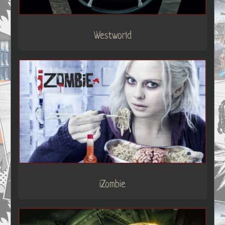
Westworld
iZombie