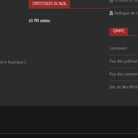
Crédits et C
STATISTIQUES DU BLOG
Politique de c
63 793 visites
COMPTE
Connexion
Flux des publicat
otre boutique :)
Flux des commen
Site de WordPre