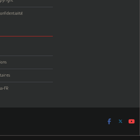
opyright
onfidentialité
ions
taires
ss-FR