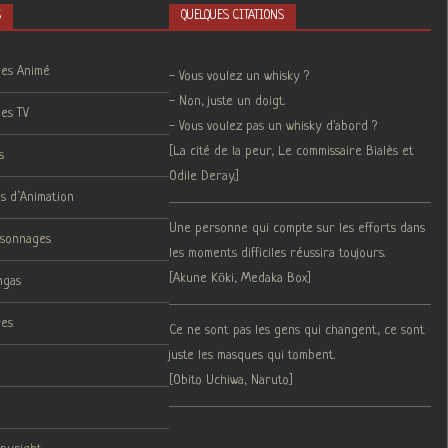
S
QUELQUES CITATIONS
ies Animé
- Vous voulez un whisky ?
- Non, juste un doigt.
ies TV
- Vous voulez pas un whisky d'abord ?
[La cité de la peur, Le commissaire Bialès et
s
Odile Deray.]
ms d’Animation
Une personne qui compte sur les efforts dans
rsonnages
les moments difficiles réussira toujours.
[Akune Kōki, Medaka Box]
ngas
res
Ce ne sont pas les gens qui changent, ce sont
juste les masques qui tombent.
[Obito Uchiwa, Naruto]