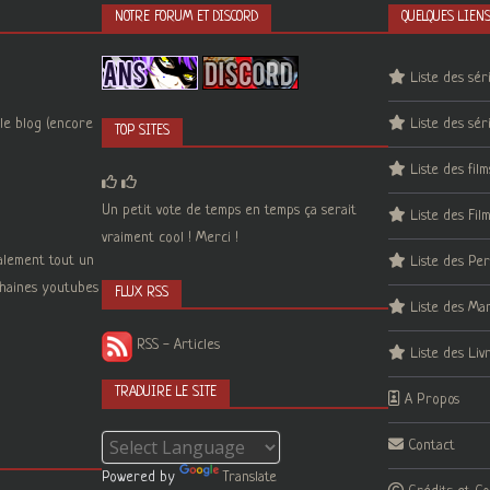
NOTRE FORUM ET DISCORD
QUELQUES LIEN
Liste des sér
le blog (encore
Liste des sér
TOP SITES
Liste des film
Un petit vote de temps en temps ça serait
Liste des Fil
vraiment cool ! Merci !
galement tout un
Liste des Pe
 chaines youtubes
FLUX RSS
Liste des Ma
RSS - Articles
Liste des Liv
TRADUIRE LE SITE
A Propos
Contact
Powered by
Translate