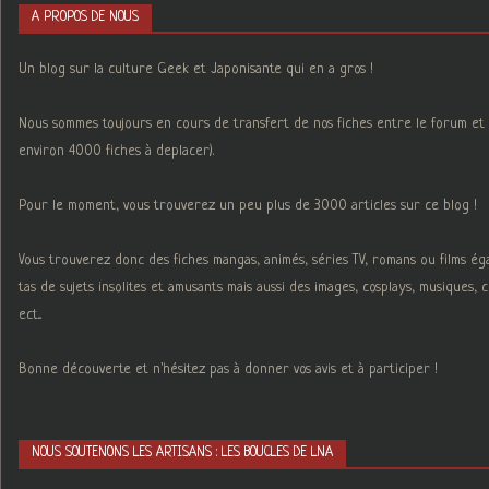
A PROPOS DE NOUS
Un blog sur la culture Geek et Japonisante qui en a gros !
Nous sommes toujours en cours de transfert de nos fiches entre le forum et 
environ 4000 fiches à deplacer).
Pour le moment, vous trouverez un peu plus de 3000 articles sur ce blog !
Vous trouverez donc des fiches mangas, animés, séries TV, romans ou films é
tas de sujets insolites et amusants mais aussi des images, cosplays, musiques,
ect...
Bonne découverte et n'hésitez pas à donner vos avis et à participer !
NOUS SOUTENONS LES ARTISANS : LES BOUCLES DE LNA