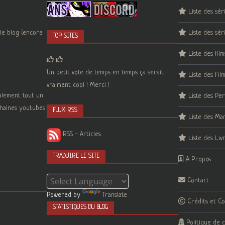
Liste des sér
le blog (encore
Liste des sér
TOP SITES
Liste des film
Un petit vote de temps en temps ça serait
Liste des Fil
vraiment cool ! Merci !
galement tout un
Liste des Pe
 chaines youtubes
FLUX RSS
Liste des Ma
RSS - Articles
Liste des Liv
TRADUIRE LE SITE
A Propos
Contact
Powered by
Translate
Crédits et C
STATISTIQUES DU BLOG
Politique de c