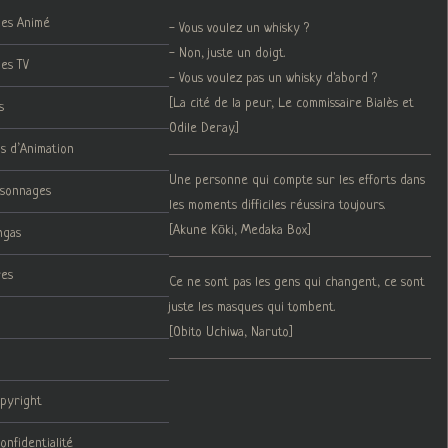
ies Animé
- Vous voulez un whisky ?
- Non, juste un doigt.
ies TV
- Vous voulez pas un whisky d'abord ?
[La cité de la peur, Le commissaire Bialès et
s
Odile Deray.]
ms d’Animation
Une personne qui compte sur les efforts dans
rsonnages
les moments difficiles réussira toujours.
[Akune Kōki, Medaka Box]
ngas
res
Ce ne sont pas les gens qui changent, ce sont
juste les masques qui tombent.
[Obito Uchiwa, Naruto]
opyright
onfidentialité