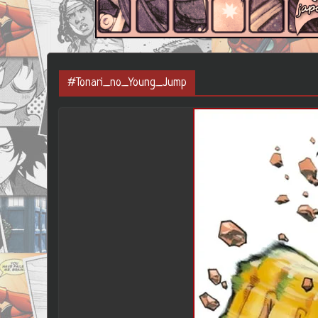
#Tonari_no_Young_Jump