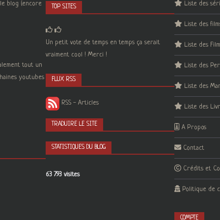
le blog (encore
Liste des sér
TOP SITES
Liste des film
Un petit vote de temps en temps ça serait
Liste des Fil
vraiment cool ! Merci !
galement tout un
Liste des Pe
 chaines youtubes
FLUX RSS
Liste des Ma
RSS - Articles
Liste des Liv
TRADUIRE LE SITE
A Propos
STATISTIQUES DU BLOG
Contact
Crédits et C
63 793 visites
Politique de c
COMPTE