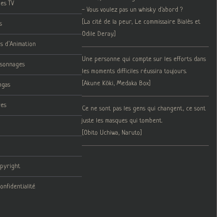
ies TV
- Vous voulez pas un whisky d'abord ?
[La cité de la peur, Le commissaire Bialès et
s
Odile Deray.]
ms d’Animation
Une personne qui compte sur les efforts dans
rsonnages
les moments difficiles réussira toujours.
[Akune Kōki, Medaka Box]
ngas
res
Ce ne sont pas les gens qui changent, ce sont
juste les masques qui tombent.
[Obito Uchiwa, Naruto]
opyright
onfidentialité