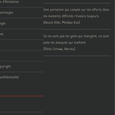
ms d’Animation
Une personne qui compte sur les efforts dans
rsonnages
les moments difficiles réussira toujours.
[Akune Kōki, Medaka Box]
ngas
res
Ce ne sont pas les gens qui changent, ce sont
juste les masques qui tombent.
[Obito Uchiwa, Naruto]
opyright
onfidentialité