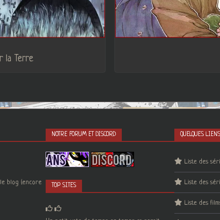
r la Terre
NOTRE FORUM ET DISCORD
QUELQUES LIEN
Liste des sér
le blog (encore
Liste des sér
TOP SITES
Liste des film