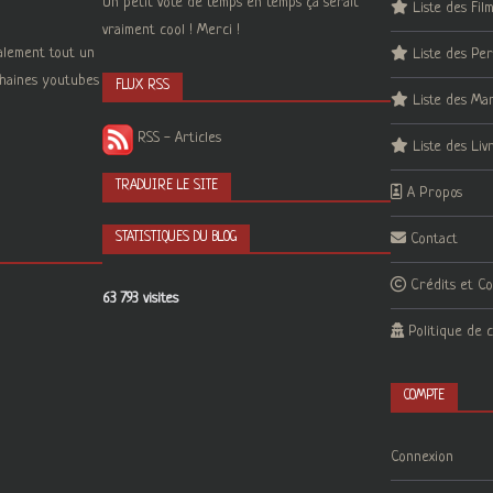
Un petit vote de temps en temps ça serait
Liste des Fil
vraiment cool ! Merci !
galement tout un
Liste des Pe
 chaines youtubes
FLUX RSS
Liste des Ma
RSS - Articles
Liste des Liv
TRADUIRE LE SITE
A Propos
STATISTIQUES DU BLOG
Contact
Crédits et C
63 793 visites
Politique de c
COMPTE
Connexion