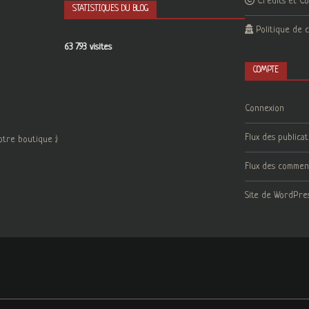
Crédits et C
STATISTIQUES DU BLOG
Politique de c
63 793 visites
COMPTE
Connexion
Flux des publicat
otre boutique :)
Flux des commen
Site de WordPre