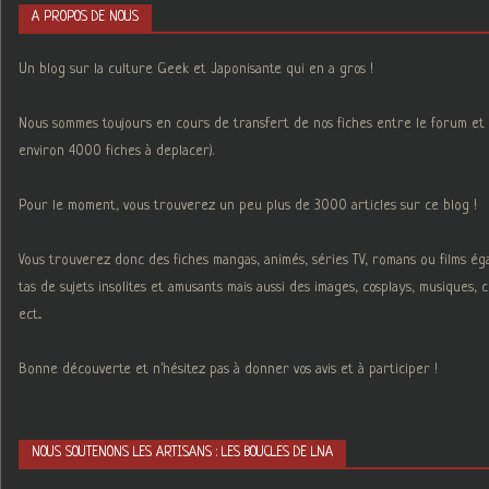
A PROPOS DE NOUS
Un blog sur la culture Geek et Japonisante qui en a gros !
Nous sommes toujours en cours de transfert de nos fiches entre le forum et 
environ 4000 fiches à deplacer).
Pour le moment, vous trouverez un peu plus de 3000 articles sur ce blog !
Vous trouverez donc des fiches mangas, animés, séries TV, romans ou films é
tas de sujets insolites et amusants mais aussi des images, cosplays, musiques,
ect...
Bonne découverte et n'hésitez pas à donner vos avis et à participer !
NOUS SOUTENONS LES ARTISANS : LES BOUCLES DE LNA