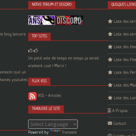
NOTRE FORUM ET DISCORD
QUELQUES LIEN
Liste des sér
le blog (encore
Liste des sér
TOP SITES
Liste des film
Un petit vote de temps en temps ça serait
Liste des Fil
vraiment cool ! Merci !
galement tout un
Liste des Pe
 chaines youtubes
FLUX RSS
Liste des Ma
RSS - Articles
Liste des Liv
TRADUIRE LE SITE
A Propos
Contact
Powered by
Translate