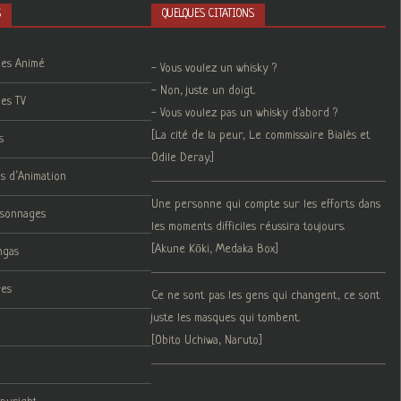
S
QUELQUES CITATIONS
ies Animé
- Vous voulez un whisky ?
- Non, juste un doigt.
ies TV
- Vous voulez pas un whisky d'abord ?
[La cité de la peur, Le commissaire Bialès et
s
Odile Deray.]
ms d’Animation
Une personne qui compte sur les efforts dans
rsonnages
les moments difficiles réussira toujours.
[Akune Kōki, Medaka Box]
ngas
res
Ce ne sont pas les gens qui changent, ce sont
juste les masques qui tombent.
[Obito Uchiwa, Naruto]