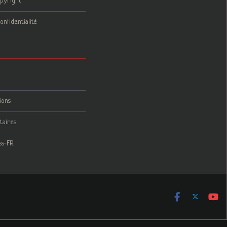
opyright
onfidentialité
ions
taires
ss-FR