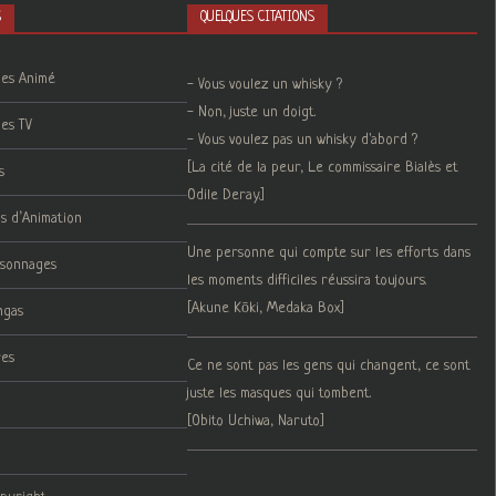
S
QUELQUES CITATIONS
ies Animé
- Vous voulez un whisky ?
- Non, juste un doigt.
ies TV
- Vous voulez pas un whisky d'abord ?
[La cité de la peur, Le commissaire Bialès et
s
Odile Deray.]
ms d’Animation
Une personne qui compte sur les efforts dans
rsonnages
les moments difficiles réussira toujours.
[Akune Kōki, Medaka Box]
ngas
res
Ce ne sont pas les gens qui changent, ce sont
juste les masques qui tombent.
[Obito Uchiwa, Naruto]