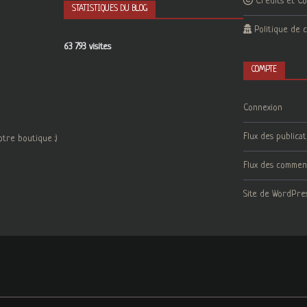
Crédits et C
STATISTIQUES DU BLOG
Politique de c
63 793 visites
COMPTE
Connexion
Flux des publicat
otre boutique :)
Flux des commen
Site de WordPre