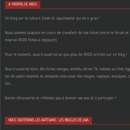
A PROPOS DE NOUS
Un blog sur la culture Geek et Japonisante qui en a gros !
Nous sommes toujours en cours de transfert de nos fiches entre le forum et 
environ 4000 fiches à deplacer).
Pour le moment, vous trouverez un peu plus de 3000 articles sur ce blog !
Vous trouverez donc des fiches mangas, animés, séries TV, romans ou films é
tas de sujets insolites et amusants mais aussi des images, cosplays, musiques,
ect...
Bonne découverte et n'hésitez pas à donner vos avis et à participer !
NOUS SOUTENONS LES ARTISANS : LES BOUCLES DE LNA