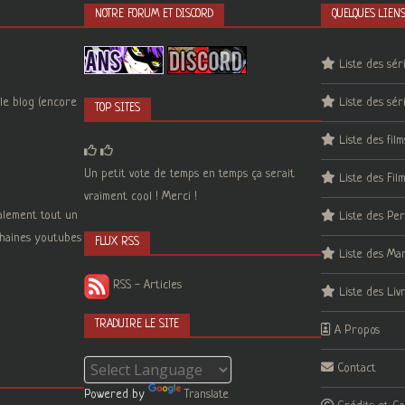
NOTRE FORUM ET DISCORD
QUELQUES LIEN
Liste des sér
le blog (encore
Liste des sér
TOP SITES
Liste des film
Un petit vote de temps en temps ça serait
Liste des Fil
vraiment cool ! Merci !
galement tout un
Liste des Pe
 chaines youtubes
FLUX RSS
Liste des Ma
RSS - Articles
Liste des Liv
TRADUIRE LE SITE
A Propos
Contact
Powered by
Translate