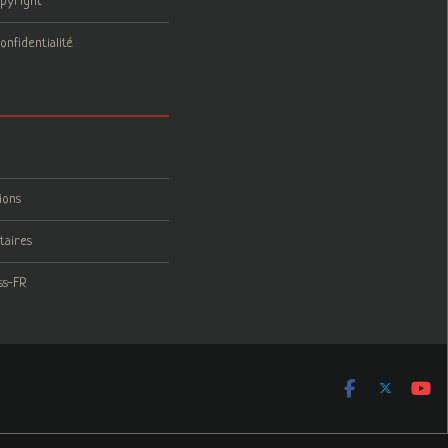
opyright
onfidentialité
ions
taires
ss-FR