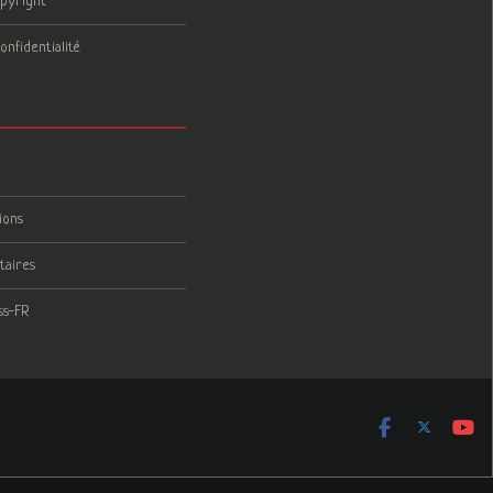
opyright
onfidentialité
ions
taires
ss-FR