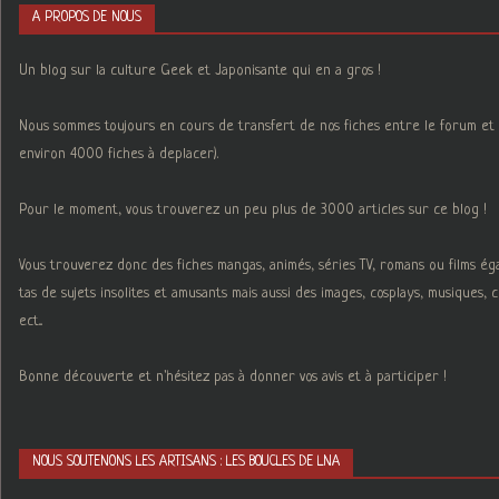
A PROPOS DE NOUS
Un blog sur la culture Geek et Japonisante qui en a gros !
Nous sommes toujours en cours de transfert de nos fiches entre le forum et 
environ 4000 fiches à deplacer).
Pour le moment, vous trouverez un peu plus de 3000 articles sur ce blog !
Vous trouverez donc des fiches mangas, animés, séries TV, romans ou films é
tas de sujets insolites et amusants mais aussi des images, cosplays, musiques,
ect...
Bonne découverte et n'hésitez pas à donner vos avis et à participer !
NOUS SOUTENONS LES ARTISANS : LES BOUCLES DE LNA