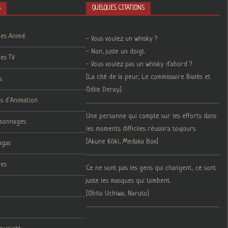
S
QUELQUES CITATIONS
ies Animé
- Vous voulez un whisky ?
- Non, juste un doigt.
ies TV
- Vous voulez pas un whisky d'abord ?
[La cité de la peur, Le commissaire Bialès et
s
Odile Deray.]
ms d’Animation
Une personne qui compte sur les efforts dans
rsonnages
les moments difficiles réussira toujours.
[Akune Kōki, Medaka Box]
ngas
res
Ce ne sont pas les gens qui changent, ce sont
juste les masques qui tombent.
[Obito Uchiwa, Naruto]