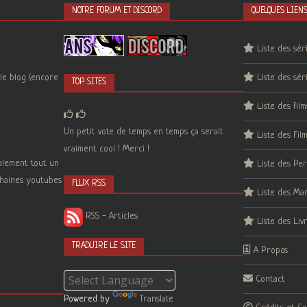
NOTRE FORUM ET DISCORD
QUELQUES LIEN
Liste des sér
le blog (encore
Liste des sér
TOP SITES
Liste des film
Un petit vote de temps en temps ça serait
Liste des Fil
vraiment cool ! Merci !
galement tout un
Liste des Pe
 chaines youtubes
FLUX RSS
Liste des Ma
RSS - Articles
Liste des Liv
TRADUIRE LE SITE
A Propos
Contact
Powered by
Translate