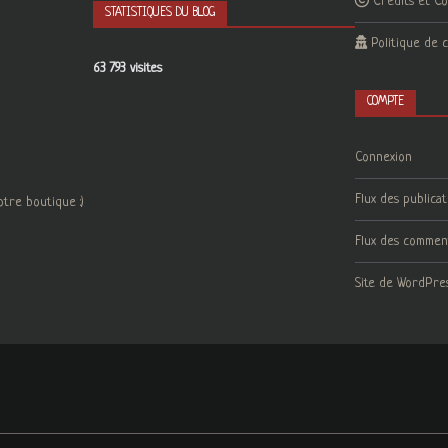
Crédits et C
STATISTIQUES DU BLOG
Politique de c
63 793 visites
COMPTE
Connexion
Flux des publicat
otre boutique :)
Flux des commen
Site de WordPre