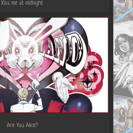
Kiss me at midnight
Are You Alice?