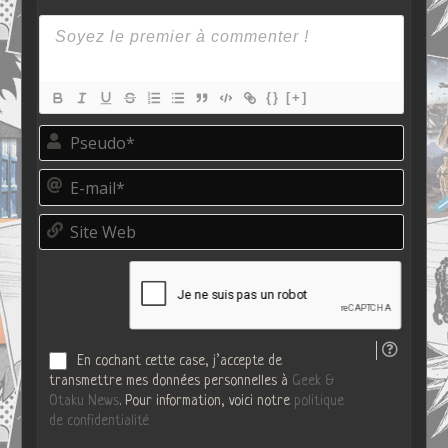
{}
[+]
P
s
e
E
u
-
d
m
o
S
a
*
i
i
t
l
e
*
W
e
b
En cochant cette case, j’accepte de
transmettre mes données personnelles à
Geek &
Otaku News
. Pour information, voici notre
politique
de confidentialité