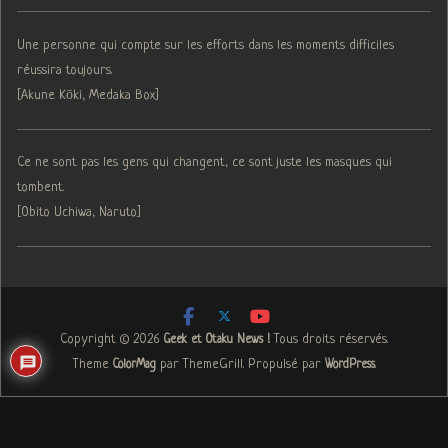
Une personne qui compte sur les efforts dans les moments difficiles
réussira toujours.
[Akune Kōki, Medaka Box]
Ce ne sont pas les gens qui changent, ce sont juste les masques qui
tombent.
[Obito Uchiwa, Naruto]
Copyright © 2026
. Tous droits réservés.
Geek et Otaku News !
Theme
par ThemeGrill. Propulsé par
.
ColorMag
WordPress