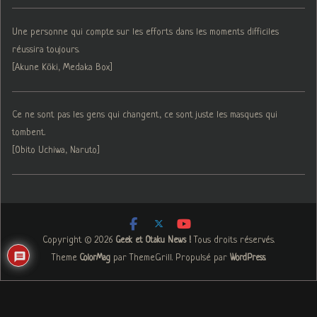
Une personne qui compte sur les efforts dans les moments difficiles
réussira toujours.
[Akune Kōki, Medaka Box]
Ce ne sont pas les gens qui changent, ce sont juste les masques qui
tombent.
[Obito Uchiwa, Naruto]
Copyright © 2026
. Tous droits réservés.
Geek et Otaku News !
Theme
par ThemeGrill. Propulsé par
.
ColorMag
WordPress