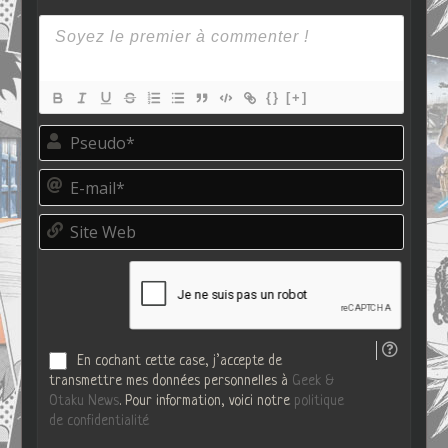
{}
[+]
P
s
e
E
u
-
d
m
o
S
a
*
i
i
t
l
e
*
W
e
b
En cochant cette case, j’accepte de
transmettre mes données personnelles à
Geek &
Otaku News
. Pour information, voici notre
politique
de confidentialité