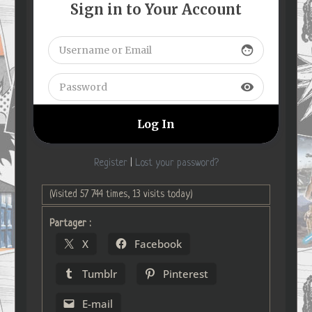
Sign in to Your Account
face
visibility
Register
|
Lost your password?
(Visited 57 744 times, 13 visits today)
Partager :
X
Facebook
Tumblr
Pinterest
E-mail