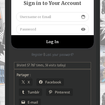
Sign in to Your Account
face
visibility
Register
|
Lost your password?
(Visited 57 787 times, 56 visits today)
Partager :
X
Facebook
Tumblr
Pinterest
E-mail