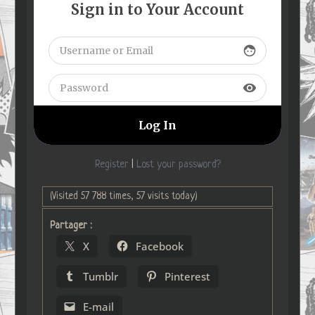
Sign in to Your Account
face
visibility
Register
|
Lost your password?
(Visited 57 788 times, 57 visits today)
Partager :
X
Facebook
Tumblr
Pinterest
E-mail