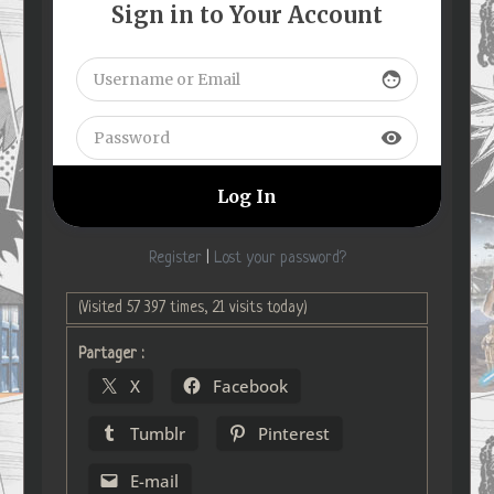
Sign in to Your Account
face
visibility
Register
|
Lost your password?
(Visited 57 397 times, 21 visits today)
Partager :
X
Facebook
Tumblr
Pinterest
E-mail